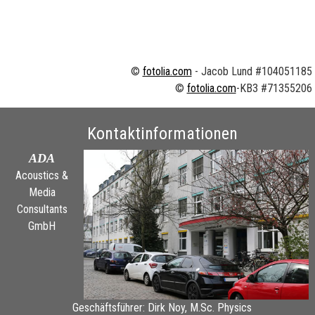
©
fotolia.com
- Jacob Lund #104051185
©
fotolia.com
-KB3 #71355206
Kontaktinformationen
ADA
Acoustics &
Media
Consultants
GmbH
Geschäftsführer: Dirk Noy, M.Sc. Physics