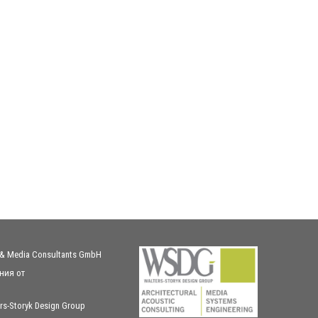
 & Media Consultants GmbH
ния
от
rs-Storyk Design Group