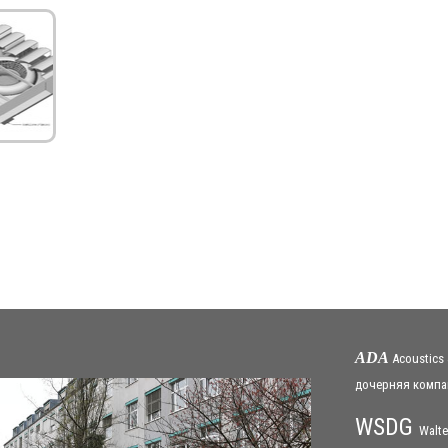
ADA
Acoustics
дочерняя
компа
WSDG
Walte