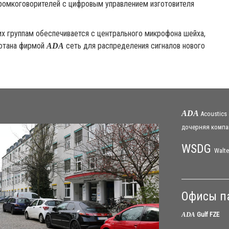
громкоговорителей с цифровым управлением изготовителя
х группам обеспечивается с центрального микрофона шейха,
ботана фирмой
сеть для распределения сигналов нового
ADA
ADA
Acoustics
дочерняя
компа
WSDG
Walte
Офисы п
ADA
Gulf FZE