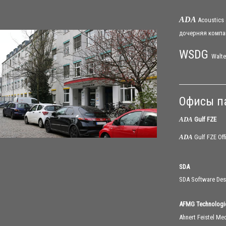
ADA
Acoustics
дочерняя
компа
WSDG
Walte
Офисы п
ADA
Gulf FZE
ADA
Gulf FZE Offi
SDA
SDA Software Des
AFMG Technolog
Ahnert Feistel Me