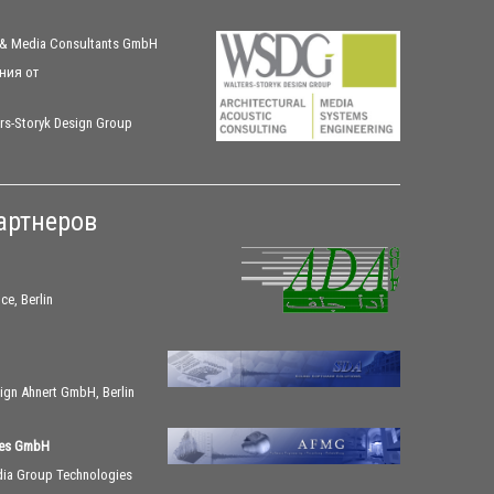
 & Media Consultants GmbH
ния
от
rs-Storyk Design Group
артнеров
ce, Berlin
ign Ahnert GmbH, Berlin
ies GmbH
dia Group Technologies