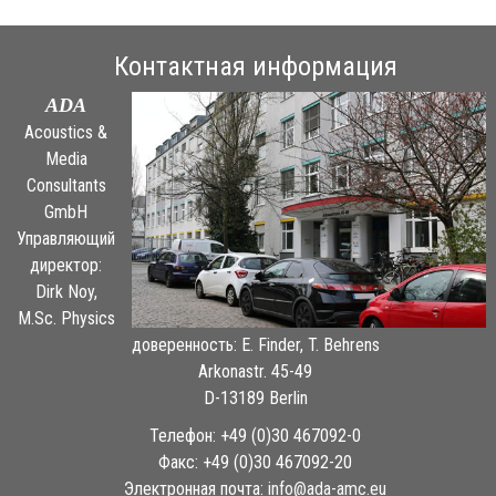
Контактная информация
ADA
Acoustics &
Media
Consultants
GmbH
Управляющий
директор:
Dirk Noy,
M.Sc. Physics
доверенность: E. Finder, T. Behrens
Arkonastr. 45-49
D-13189 Berlin
Телефон: +49 (0)30 467092-0
Факс: +49 (0)30 467092-20
Электронная почта:
ue.cma-ada@ofni