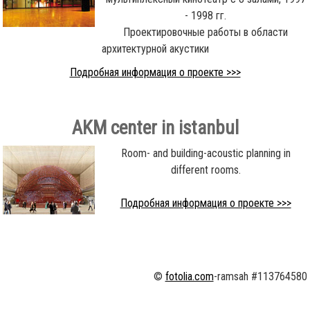
- 1998 гг.
Проектировочные работы в области
архитектурной акустики
Подробная информация о проекте >>>
AKM center in istanbul
Room- and building-acoustic planning in
different rooms.
Подробная информация о проекте >>>
©
fotolia.com
-ramsah #113764580