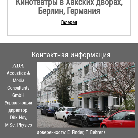
Кинотеатры в Хакских дворах,
Берлин, Германия
Галерея
Контактная информация
ADA
Acoustics &
Media
Consultants
GmbH
Управляющий
директор:
Dirk Noy,
M.Sc. Physics
доверенность: E. Finder, T. Behrens