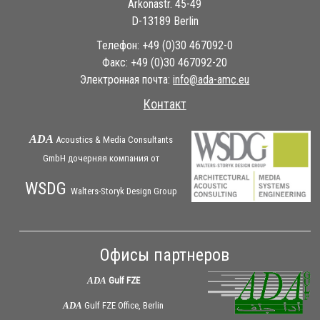
Arkonastr. 45-49
D-13189 Berlin
Телефон: +49 (0)30 467092-0
Факс: +49 (0)30 467092-20
Электронная почта:
ue.cma-ada@ofni
Контакт
ADA
Acoustics & Media Consultants
GmbH дочерняя
компания
от
WSDG
Walters-Storyk Design Group
Офисы партнеров
ADA
Gulf FZE
ADA
Gulf FZE Office, Berlin