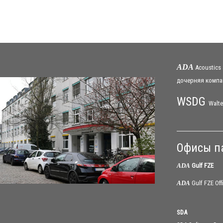
ADA
Acoustics
дочерняя
компа
WSDG
Walte
Офисы п
ADA
Gulf FZE
ADA
Gulf FZE Offi
SDA