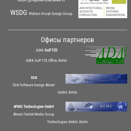
GmbH дочерняя
компания
от
WSDG
Walters-Storyk Design Group
Офисы партнеров
ADA
Gulf FZE
ADA
Gulf FZE Office, Berlin
SDA
SDA Software Design Ahnert
GmbH, Berlin
AFMG Technologies GmbH
Ahnert Feistel Media Group
Technologies GmbH, Berlin