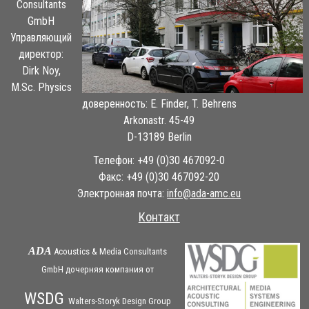
Consultants
GmbH
Управляющий
директор:
Dirk Noy,
M.Sc. Physics
доверенность: E. Finder, T. Behrens
Arkonastr. 45-49
D-13189 Berlin
Телефон: +49 (0)30 467092-0
Факс: +49 (0)30 467092-20
Электронная почта:
ue.cma-ada@ofni
Контакт
ADA
Acoustics & Media Consultants
GmbH дочерняя
компания
от
WSDG
Walters-Storyk Design Group