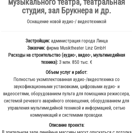
музыкального театра, театральная
студия, зал Брукнера и др.
Оснащение новой аудио-/ видеотехникой
Застройщик:
администрация города Линца
Заказчик:
фирма Musiktheater Linz GmbH
Расходы на строительство (аудио-, видео-, мультимедийная
техника):
3 млн. 850 тыс. €
Объем услуг и работ:
Полностью укомплектованная аудио-/видеотехника со
звукофикационными установками, цифровыми аудио- и
видеосетями, оборудованием пульта для помощника режиссера,
системой речевого аварийного оповещения, оборудованием для
управления мультимедийной техникой и информацией, сетью
коммуникаций и системами проводки.
Описание проекта:
В зрительном зале линейные массивы могут опускаться с потолка