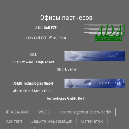
Офисы партнеров
ADA
Gulf FZE
ADA
Gulf FZE Office, Berlin
SDA
SDA Software Design Ahnert
GmbH, Berlin
AFMG Technologies GmbH
Ahnert Feistel Media Group
Technologies GmbH, Berlin
© ADA-AMC
WSDG
Internetagentur Bach-Berlin
Контакт
Защи́та информа́ции
Отпечаток