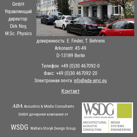
GmbH
Управляющий
директор:
Dirk Noy,
M.Sc. Physics
доверенность: E. Finder, T. Behrens
Arkonastr. 45-49
D-13189 Berlin
Телефон: +49 (0)30 467092-0
Факс: +49 (0)30 467092-20
Электронная почта:
ue.cma-ada@ofni
Контакт
ADA
Acoustics & Media Consultants
GmbH дочерняя
компания
от
WSDG
Walters-Storyk Design Group