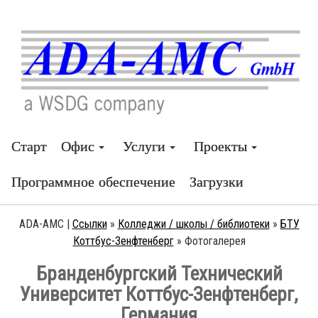
Старт
Офис
Услуги
Проекты
Программное обеспечение
Загрузки
ADA-AMC |
Ссылки
»
Колледжи / школы / библиотеки
»
БTУ
Коттбус-Зенфтенберг
»
Фотогалерея
Бранденбургский Технический
Университет Коттбус-Зенфтенберг,
Германия