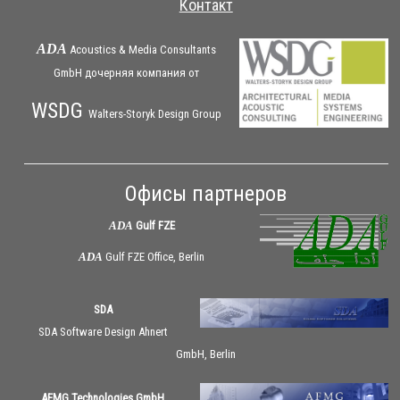
Контакт
ADA
Acoustics & Media Consultants
GmbH дочерняя
компания
от
WSDG
Walters-Storyk Design Group
Офисы партнеров
ADA
Gulf FZE
ADA
Gulf FZE Office, Berlin
SDA
SDA Software Design Ahnert
GmbH, Berlin
AFMG Technologies GmbH