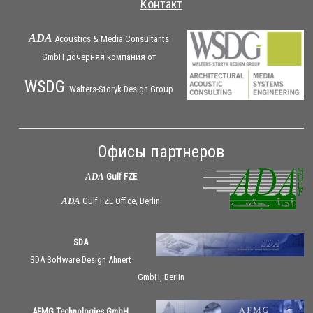
Контакт
ADA
Acoustics & Media Consultants
GmbH дочерняя
компания
от
WSDG
Walters-Storyk Design Group
Офисы партнеров
ADA
Gulf FZE
ADA
Gulf FZE Office, Berlin
SDA
SDA Software Design Ahnert
GmbH, Berlin
AFMG Technologies GmbH