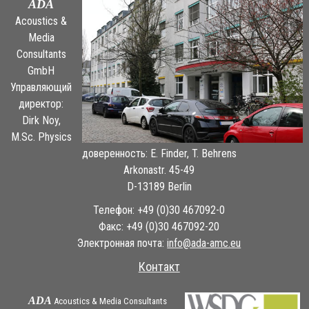
ADA
Acoustics &
Media
Consultants
GmbH
Управляющий
директор:
Dirk Noy,
M.Sc. Physics
доверенность: E. Finder, T. Behrens
Arkonastr. 45-49
D-13189 Berlin
Телефон: +49 (0)30 467092-0
Факс: +49 (0)30 467092-20
Электронная почта:
ue.cma-ada@ofni
Контакт
ADA
Acoustics & Media Consultants