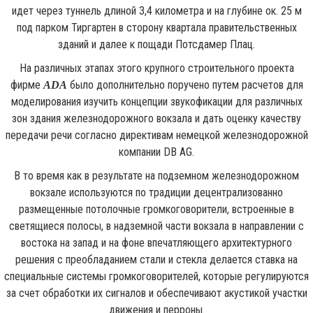
идет через туннель длиной 3,4 километра и на глубине ок. 25 м
под парком Тиргартен в сторону квартала правительственных
зданий и далее к пощади Потсдамер Плац.
На различных этапах этого крупного строительного проекта
фирме
было дополнительно поручено путем расчетов для
ADA
моделирования изучить концепции звукофикации для различных
зон здания железнодорожного вокзала и дать оценку качеству
передачи речи согласно директивам немецкой железнодорожной
компании DB AG.
В то время как в результате на подземном железнодорожном
вокзале используются по традиции децентрализованно
размещенные потолочные громкоговорители, встроенные в
светящиеся полосы, в надземной части вокзала в направлении с
востока на запад и на фоне впечатляющего архитектурного
решения с преобладанием стали и стекла делается ставка на
специальные системы громкоговорителей, которые регулируются
за счет обработки их сигналов и обеспечивают акустикой участки
движения и перроны.