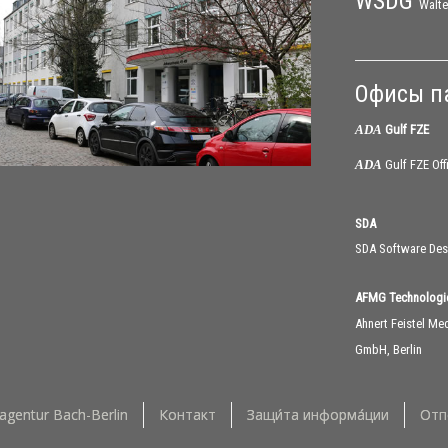
WSDG
Walte
Офисы п
ADA
Gulf FZE
ADA
Gulf FZE Offi
SDA
SDA Software Des
AFMG Technolog
Ahnert Feistel Me
GmbH, Berlin
tagentur Bach-Berlin
Контакт
Защи́та информа́ции
Отп