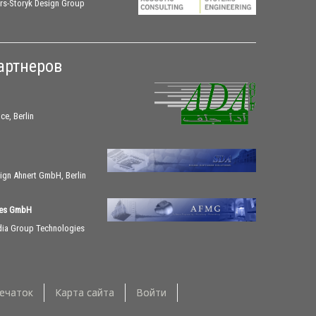
rs-Storyk Design Group
артнеров
ce, Berlin
ign Ahnert GmbH, Berlin
ies GmbH
dia Group Technologies
ечаток
Карта сайта
Войти